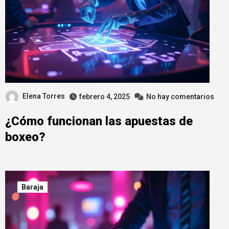
Elena Torres
febrero 4, 2025
No hay comentarios
¿Cómo funcionan las apuestas de
boxeo?
Baraja