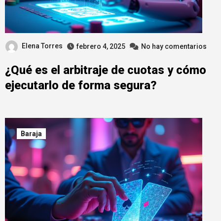
Elena Torres
febrero 4, 2025
No hay comentarios
¿Qué es el arbitraje de cuotas y cómo
ejecutarlo de forma segura?
Baraja