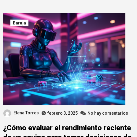
Baraja
Elena Torres
febrero 3, 2025
No hay comentarios
¿Cómo evaluar el rendimiento reciente