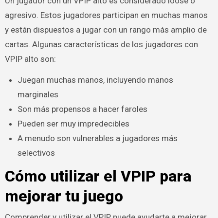
Un jugador con un VPIP alto es considerado loose o
agresivo. Estos jugadores participan en muchas manos
y están dispuestos a jugar con un rango más amplio de
cartas. Algunas características de los jugadores con
VPIP alto son:
Juegan muchas manos, incluyendo manos
marginales
Son más propensos a hacer faroles
Pueden ser muy impredecibles
A menudo son vulnerables a jugadores más
selectivos
Cómo utilizar el VPIP para
mejorar tu juego
Comprender y utilizar el VPIP puede ayudarte a mejorar