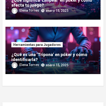
¿Qué significa ‘Limpear’ en póker y cómo
afecta tu juego?
Elena Torres
enero 15, 2025
Herramientas para Jugadores
¿Qué es una ‘Tripona’ en póker y cómo
identificarla?
Elena Torres
enero 15, 2025