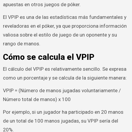
apuestas en otros juegos de póker.
El VPIP es una de las estadísticas más fundamentales y
reveladoras en el póker, ya que proporciona información
valiosa sobre el estilo de juego de un oponente y su
rango de manos.
Cómo se calcula el VPIP
El cálculo del VPIP es relativamente sencillo. Se expresa
como un porcentaje y se calcula de la siguiente manera:
VPIP = (Número de manos jugadas voluntariamente /
Número total de manos) x 100
Por ejemplo, si un jugador ha participado en 20 manos
de un total de 100 manos jugadas, su VPIP sería del
20%.