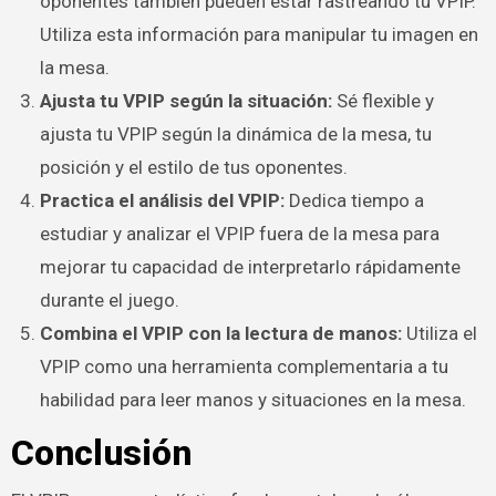
oponentes también pueden estar rastreando tu VPIP.
Utiliza esta información para manipular tu imagen en
la mesa.
Ajusta tu VPIP según la situación:
Sé flexible y
ajusta tu VPIP según la dinámica de la mesa, tu
posición y el estilo de tus oponentes.
Practica el análisis del VPIP:
Dedica tiempo a
estudiar y analizar el VPIP fuera de la mesa para
mejorar tu capacidad de interpretarlo rápidamente
durante el juego.
Combina el VPIP con la lectura de manos:
Utiliza el
VPIP como una herramienta complementaria a tu
habilidad para leer manos y situaciones en la mesa.
Conclusión