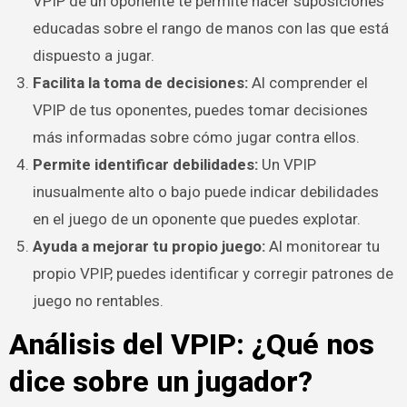
VPIP de un oponente te permite hacer suposiciones
educadas sobre el rango de manos con las que está
dispuesto a jugar.
Facilita la toma de decisiones:
Al comprender el
VPIP de tus oponentes, puedes tomar decisiones
más informadas sobre cómo jugar contra ellos.
Permite identificar debilidades:
Un VPIP
inusualmente alto o bajo puede indicar debilidades
en el juego de un oponente que puedes explotar.
Ayuda a mejorar tu propio juego:
Al monitorear tu
propio VPIP, puedes identificar y corregir patrones de
juego no rentables.
Análisis del VPIP: ¿Qué nos
dice sobre un jugador?