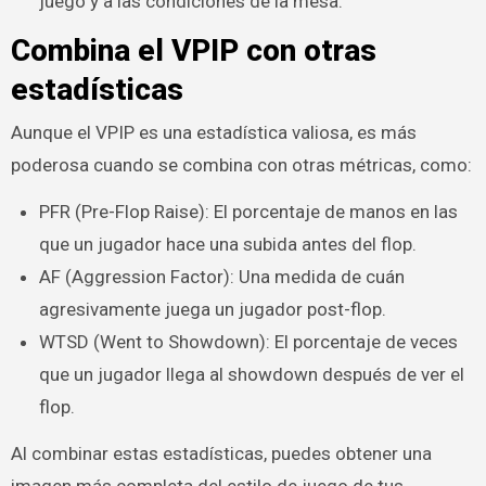
juego y a las condiciones de la mesa.
Combina el VPIP con otras
estadísticas
Aunque el VPIP es una estadística valiosa, es más
poderosa cuando se combina con otras métricas, como:
PFR (Pre-Flop Raise): El porcentaje de manos en las
que un jugador hace una subida antes del flop.
AF (Aggression Factor): Una medida de cuán
agresivamente juega un jugador post-flop.
WTSD (Went to Showdown): El porcentaje de veces
que un jugador llega al showdown después de ver el
flop.
Al combinar estas estadísticas, puedes obtener una