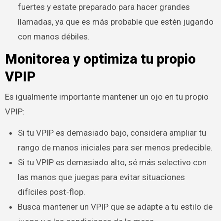
fuertes y estate preparado para hacer grandes
llamadas, ya que es más probable que estén jugando
con manos débiles.
Monitorea y optimiza tu propio
VPIP
Es igualmente importante mantener un ojo en tu propio
VPIP:
Si tu VPIP es demasiado bajo, considera ampliar tu
rango de manos iniciales para ser menos predecible.
Si tu VPIP es demasiado alto, sé más selectivo con
las manos que juegas para evitar situaciones
difíciles post-flop.
Busca mantener un VPIP que se adapte a tu estilo de