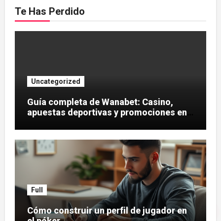
Te Has Perdido
Uncategorized
Guía completa de Wanabet: Casino,
apuestas deportivas y promociones en
España
Full
Cómo construir un perfil de jugador en
el póker