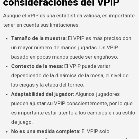
consideraciones del VPIP
Aunque el VPIP es una estadística valiosa, es importante
tener en cuenta sus limitaciones:
Tamaño de la muestra:
El VPIP es más preciso con
un mayor número de manos jugadas. Un VPIP
basado en pocas manos puede ser engañoso.
Contexto de la mesa:
El VPIP puede variar
dependiendo de la dinámica de la mesa, el nivel de
las ciegas y la etapa del torneo.
Adaptabilidad del jugador:
Algunos jugadores
pueden ajustar su VPIP conscientemente, por lo que
es importante estar atento a los cambios en su estilo
de juego.
No es una medida completa:
El VPIP solo