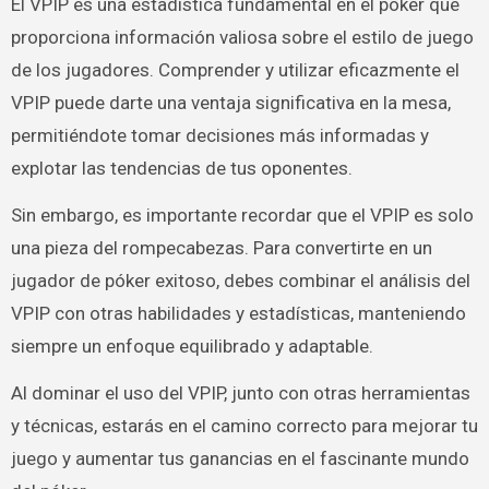
El VPIP es una estadística fundamental en el póker que
proporciona información valiosa sobre el estilo de juego
de los jugadores. Comprender y utilizar eficazmente el
VPIP puede darte una ventaja significativa en la mesa,
permitiéndote tomar decisiones más informadas y
explotar las tendencias de tus oponentes.
Sin embargo, es importante recordar que el VPIP es solo
una pieza del rompecabezas. Para convertirte en un
jugador de póker exitoso, debes combinar el análisis del
VPIP con otras habilidades y estadísticas, manteniendo
siempre un enfoque equilibrado y adaptable.
Al dominar el uso del VPIP, junto con otras herramientas
y técnicas, estarás en el camino correcto para mejorar tu
juego y aumentar tus ganancias en el fascinante mundo