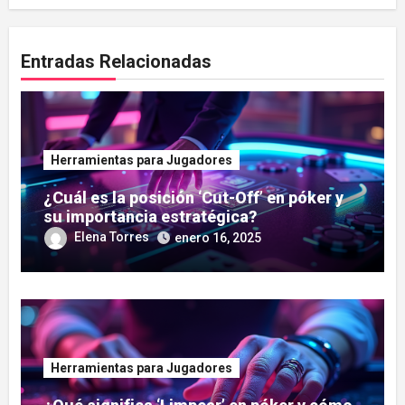
Entradas Relacionadas
Herramientas para Jugadores
¿Cuál es la posición ‘Cut-Off’ en póker y
su importancia estratégica?
Elena Torres
enero 16, 2025
Herramientas para Jugadores