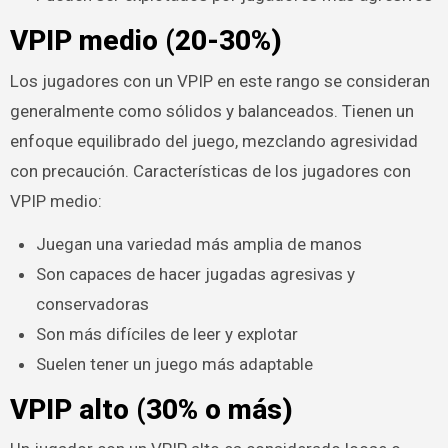
VPIP medio (20-30%)
Los jugadores con un VPIP en este rango se consideran
generalmente como sólidos y balanceados. Tienen un
enfoque equilibrado del juego, mezclando agresividad
con precaución. Características de los jugadores con
VPIP medio:
Juegan una variedad más amplia de manos
Son capaces de hacer jugadas agresivas y
conservadoras
Son más difíciles de leer y explotar
Suelen tener un juego más adaptable
VPIP alto (30% o más)