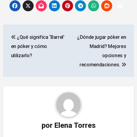
Navegación
¿Qué significa ‘Barrel’
¿Dónde jugar póker en
de
en póker y cómo
Madrid? Mejores
entradas
utilizarlo?
opciones y
recomendaciones.
por
Elena Torres