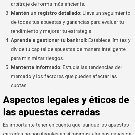
arbitraje de forma más eficiente.
Mantén un registro detallado:
Lleva un seguimiento
de todas tus apuestas y ganancias para evaluar tu
rendimiento y mejorar tu estrategia.
Aprende a gestionar tu bankroll:
Establece límites y
divide tu capital de apuestas de manera inteligente
para minimizar riesgos.
Mantente informado:
Estudia las tendencias del
mercado y los factores que pueden afectar las
cuotas.
Aspectos legales y éticos de
las apuestas cerradas
Es importante tener en cuenta que, aunque las apuestas
cerradas no son ilegales en sí mismas, algunas casas de