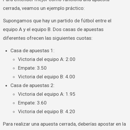
cerrada, veamos un ejemplo práctico:
Supongamos que hay un partido de fútbol entre el
equipo A y el equipo B. Dos casas de apuestas
diferentes ofrecen las siguientes cuotas:
Casa de apuestas 1:
Victoria del equipo A: 2.00
Empate: 3.50
Victoria del equipo B: 4.00
Casa de apuestas 2:
Victoria del equipo A: 1.95
Empate: 3.60
Victoria del equipo B: 4.20
Para realizar una apuesta cerrada, deberías apostar en la