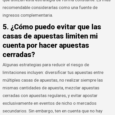
recomendable considerarlas como una fuente de
ingresos complementaria.
5. ¿Cómo puedo evitar que las
casas de apuestas limiten mi
cuenta por hacer apuestas
cerradas?
Algunas estrategias para reducir el riesgo de
limitaciones incluyen: diversificar tus apuestas entre
múltiples casas de apuestas, no realizar siempre las
mismas cantidades de apuesta, mezclar apuestas
cerradas con apuestas regulares, y evitar apostar
exclusivamente en eventos de nicho o mercados
secundarios. Sin embargo, ten en cuenta que no hay