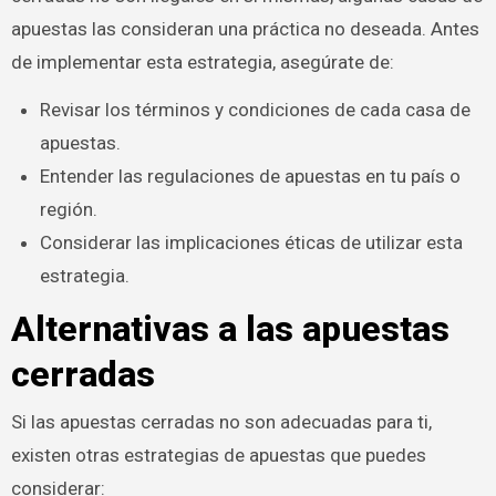
apuestas las consideran una práctica no deseada. Antes
de implementar esta estrategia, asegúrate de:
Revisar los términos y condiciones de cada casa de
apuestas.
Entender las regulaciones de apuestas en tu país o
región.
Considerar las implicaciones éticas de utilizar esta
estrategia.
Alternativas a las apuestas
cerradas
Si las apuestas cerradas no son adecuadas para ti,
existen otras estrategias de apuestas que puedes
considerar: