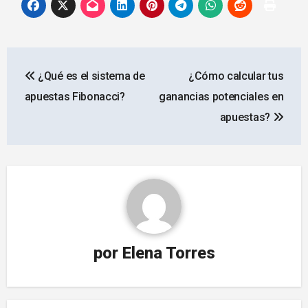
Navegación
¿Qué es el sistema de
¿Cómo calcular tus
de
apuestas Fibonacci?
ganancias potenciales en
entradas
apuestas?
por
Elena Torres