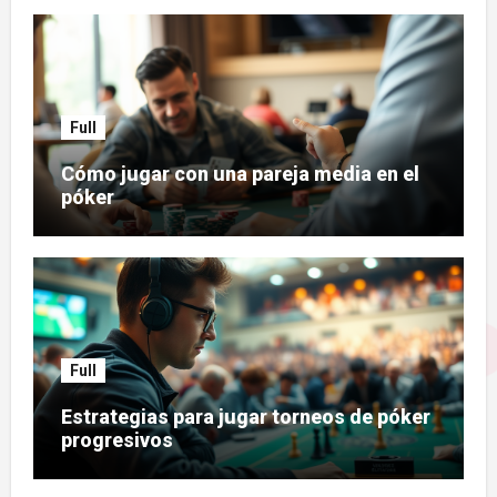
Full
Cómo jugar con una pareja media en el
póker
Full
Estrategias para jugar torneos de póker
progresivos