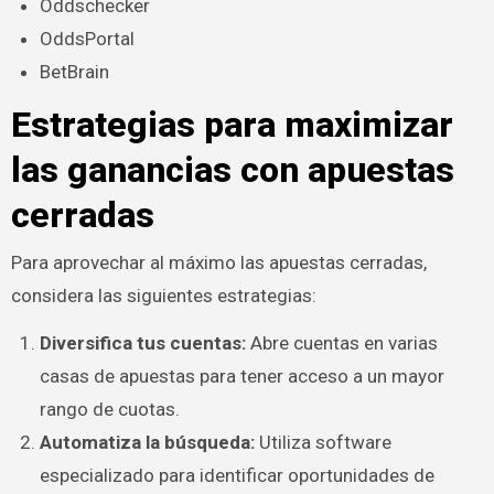
Oddschecker
OddsPortal
BetBrain
Estrategias para maximizar
las ganancias con apuestas
cerradas
Para aprovechar al máximo las apuestas cerradas,
considera las siguientes estrategias:
Diversifica tus cuentas:
Abre cuentas en varias
casas de apuestas para tener acceso a un mayor
rango de cuotas.
Automatiza la búsqueda:
Utiliza software
especializado para identificar oportunidades de