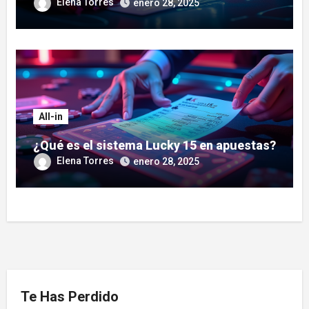
Elena Torres
enero 28, 2025
All-in
¿Qué es el sistema Lucky 15 en apuestas?
Elena Torres
enero 28, 2025
Te Has Perdido