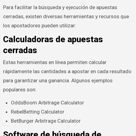
Para facilitar la búsqueda y ejecución de apuestas
cerradas, existen diversas herramientas y recursos que
los apostadores pueden utilizar:
Calculadoras de apuestas
cerradas
Estas herramientas en línea permiten calcular
rápidamente las cantidades a apostar en cada resultado
para garantizar una ganancia. Algunos ejemplos
populares son:
OddsBoom Arbitrage Calculator
RebelBetting Calculator
BetBurger Arbitrage Calculator
Software de búsqueda de