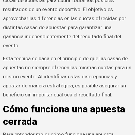
casas de apuestas para cubrir todos los posibles
resultados de un evento deportivo. El objetivo es
aprovechar las diferencias en las cuotas ofrecidas por
distintas casas de apuestas para garantizar una
ganancia independientemente del resultado final del
evento.
Esta técnica se basa en el principio de que las casas de
apuestas no siempre ofrecen las mismas cuotas para un
mismo evento. Al identificar estas discrepancias y
apostar de manera estratégica, es posible asegurar un
beneficio sin importar cuál sea el resultado final.
Cómo funciona una apuesta
cerrada
Para entender mejor cómo funciona una apuesta