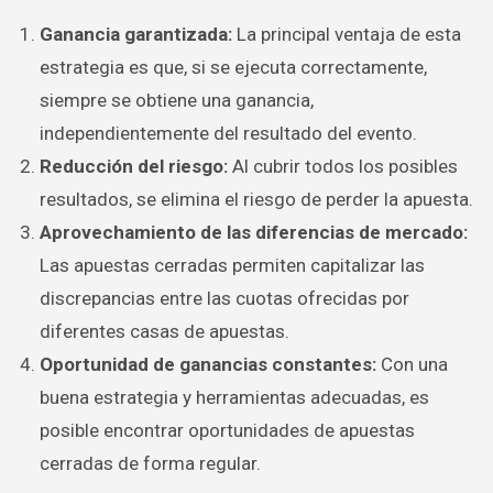
Ganancia garantizada:
La principal ventaja de esta
estrategia es que, si se ejecuta correctamente,
siempre se obtiene una ganancia,
independientemente del resultado del evento.
Reducción del riesgo:
Al cubrir todos los posibles
resultados, se elimina el riesgo de perder la apuesta.
Aprovechamiento de las diferencias de mercado:
Las apuestas cerradas permiten capitalizar las
discrepancias entre las cuotas ofrecidas por
diferentes casas de apuestas.
Oportunidad de ganancias constantes:
Con una
buena estrategia y herramientas adecuadas, es
posible encontrar oportunidades de apuestas
cerradas de forma regular.