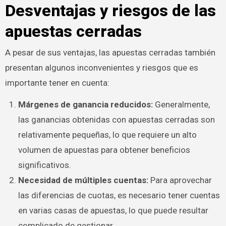
Desventajas y riesgos de las
apuestas cerradas
A pesar de sus ventajas, las apuestas cerradas también
presentan algunos inconvenientes y riesgos que es
importante tener en cuenta:
Márgenes de ganancia reducidos:
Generalmente,
las ganancias obtenidas con apuestas cerradas son
relativamente pequeñas, lo que requiere un alto
volumen de apuestas para obtener beneficios
significativos.
Necesidad de múltiples cuentas:
Para aprovechar
las diferencias de cuotas, es necesario tener cuentas
en varias casas de apuestas, lo que puede resultar
complicado de gestionar.