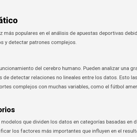
ático
 más populares en el análisis de apuestas deportivas debid
s y detectar patrones complejos.
funcionamiento del cerebro humano. Pueden analizar una gr
de detectar relaciones no lineales entre los datos. Esto la
portes complejos con muchas variables, como el fútbol amer
orios
n modelos que dividen los datos en categorías basadas en d
tificar los factores más importantes que influyen en el resul