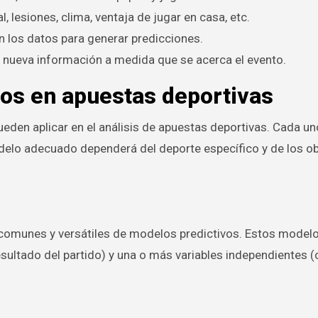
 lesiones, clima, ventaja de jugar en casa, etc.
los datos para generar predicciones.
e nueva información a medida que se acerca el evento.
vos en apuestas deportivas
ueden aplicar en el análisis de apuestas deportivas. Cada un
modelo adecuado dependerá del deporte específico y de los ob
comunes y versátiles de modelos predictivos. Estos modelo
resultado del partido) y una o más variables independientes