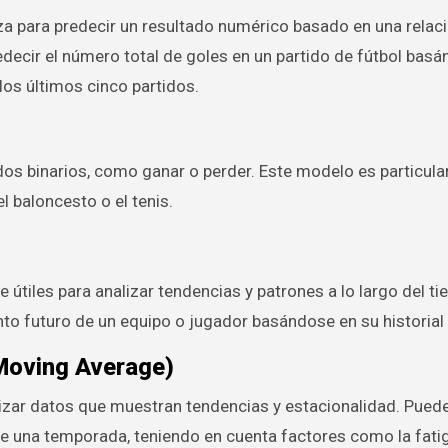
iza para predecir un resultado numérico basado en una relaci
redecir el número total de goles en un partido de fútbol basá
s últimos cinco partidos.
tados binarios, como ganar o perder. Este modelo es particula
 baloncesto o el tenis.
tiles para analizar tendencias y patrones a lo largo del ti
o futuro de un equipo o jugador basándose en su historial 
Moving Average)
zar datos que muestran tendencias y estacionalidad. Puede 
 de una temporada, teniendo en cuenta factores como la fati