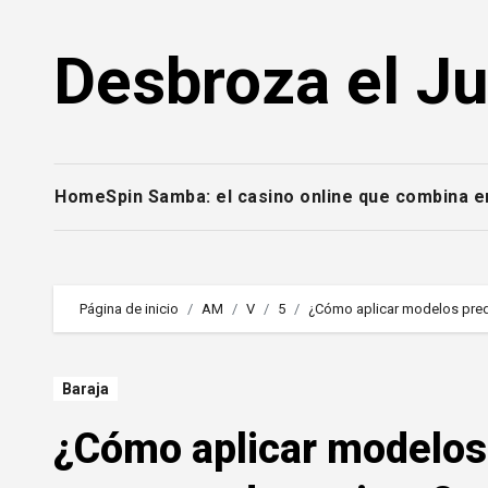
Saltar
al
Desbroza el J
contenido
Home
Spin Samba: el casino online que combina 
Página de inicio
AM
V
5
¿Cómo aplicar modelos predi
Baraja
¿Cómo aplicar modelos p