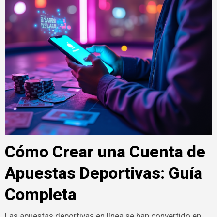
Cómo Crear una Cuenta de
Apuestas Deportivas: Guía
Completa
Las apuestas deportivas en línea se han convertido en