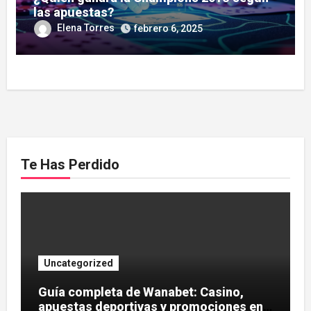
las apuestas?
Elena Torres
febrero 6, 2025
Te Has Perdido
Uncategorized
Guía completa de Wanabet: Casino,
apuestas deportivas y promociones en