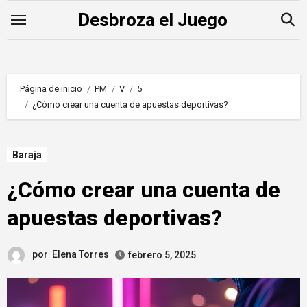
Saltar
Desbroza el Juego
al
contenido
Página de inicio
PM
V
5
¿Cómo crear una cuenta de apuestas deportivas?
Baraja
¿Cómo crear una cuenta de
apuestas deportivas?
por
Elena Torres
febrero 5, 2025