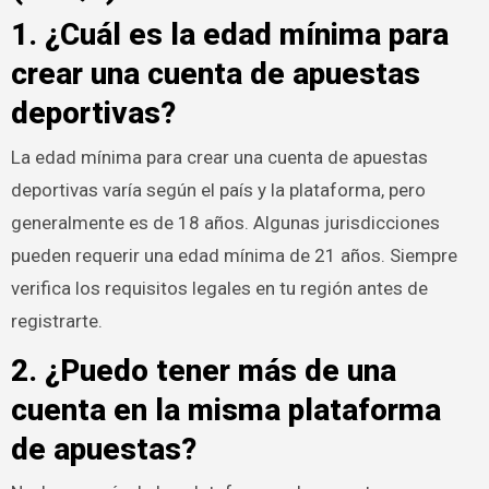
1. ¿Cuál es la edad mínima para
crear una cuenta de apuestas
deportivas?
La edad mínima para crear una cuenta de apuestas
deportivas varía según el país y la plataforma, pero
generalmente es de 18 años. Algunas jurisdicciones
pueden requerir una edad mínima de 21 años. Siempre
verifica los requisitos legales en tu región antes de
registrarte.
2. ¿Puedo tener más de una
cuenta en la misma plataforma
de apuestas?