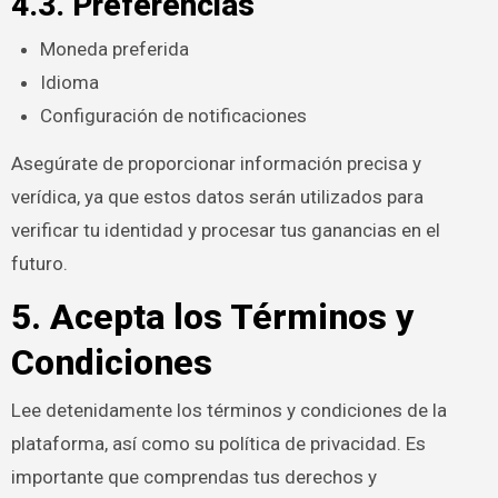
4.3. Preferencias
Moneda preferida
Idioma
Configuración de notificaciones
Asegúrate de proporcionar información precisa y
verídica, ya que estos datos serán utilizados para
verificar tu identidad y procesar tus ganancias en el
futuro.
5. Acepta los Términos y
Condiciones
Lee detenidamente los términos y condiciones de la
plataforma, así como su política de privacidad. Es
importante que comprendas tus derechos y