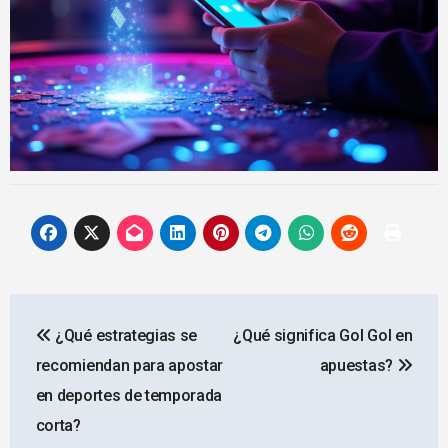
Navegación
¿Qué estrategias se
¿Qué significa Gol Gol en
de
recomiendan para apostar
apuestas?
entradas
en deportes de temporada
corta?