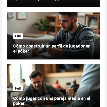
España
Full
Cómo construir un perfil de jugador en
el póker
Full
Cómo jugar con una pareja media en el
póker