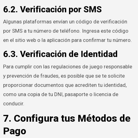
6.2. Verificación por SMS
Algunas plataformas envían un código de verificación
por SMS a tu número de teléfono. Ingresa este código
en el sitio web o la aplicación para confirmar tu número.
6.3. Verificación de Identidad
Para cumplir con las regulaciones de juego responsable
y prevención de fraudes, es posible que se te solicite
proporcionar documentos que acrediten tu identidad,
como una copia de tu DNI, pasaporte o licencia de
conducir.
7. Configura tus Métodos de
Pago