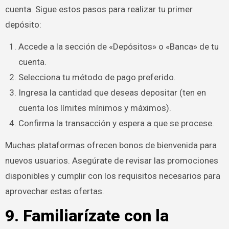
cuenta. Sigue estos pasos para realizar tu primer
depósito:
Accede a la sección de «Depósitos» o «Banca» de tu
cuenta.
Selecciona tu método de pago preferido.
Ingresa la cantidad que deseas depositar (ten en
cuenta los límites mínimos y máximos).
Confirma la transacción y espera a que se procese.
Muchas plataformas ofrecen bonos de bienvenida para
nuevos usuarios. Asegúrate de revisar las promociones
disponibles y cumplir con los requisitos necesarios para
aprovechar estas ofertas.
9. Familiarízate con la