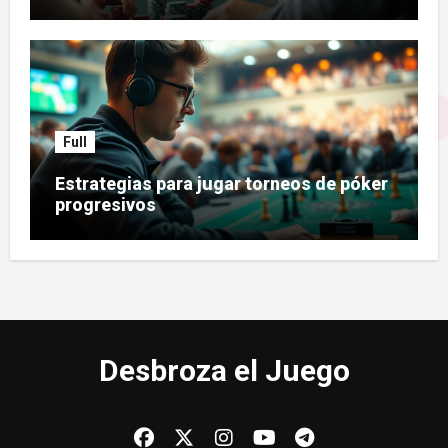
Full
Estrategias para jugar torneos de póker
progresivos
Desbroza el Juego