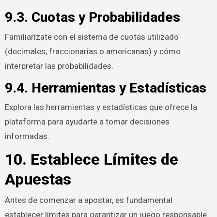
9.3. Cuotas y Probabilidades
Familiarízate con el sistema de cuotas utilizado
(decimales, fraccionarias o americanas) y cómo
interpretar las probabilidades.
9.4. Herramientas y Estadísticas
Explora las herramientas y estadísticas que ofrece la
plataforma para ayudarte a tomar decisiones
informadas.
10. Establece Límites de
Apuestas
Antes de comenzar a apostar, es fundamental
establecer límites para garantizar un juego responsable.