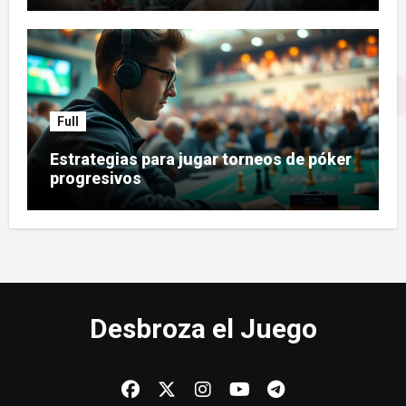
Full
Estrategias para jugar torneos de póker
progresivos
Desbroza el Juego