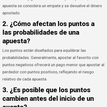
apuesta se considera un empate y se devuelve el dinero
apostado.
2. ¿Cómo afectan los puntos a
las probabilidades de una
apuesta?
Los puntos están diseñados para equilibrar las
probabilidades. Generalmente, apostar al favorito con
puntos negativos ofrecerá un pago menor que apostar al
perdedor con puntos positivos, reflejando el riesgo
relativo de cada apuesta.
3. ¿Es posible que los puntos
cambien antes del inicio de un