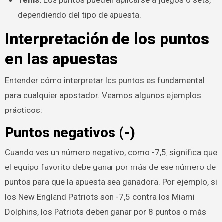
Tenis:
Los puntos pueden aplicarse a juegos o sets,
dependiendo del tipo de apuesta.
Interpretación de los puntos
en las apuestas
Entender cómo interpretar los puntos es fundamental
para cualquier apostador. Veamos algunos ejemplos
prácticos:
Puntos negativos (-)
Cuando ves un número negativo, como -7,5, significa que
el equipo favorito debe ganar por más de ese número de
puntos para que la apuesta sea ganadora. Por ejemplo, si
los New England Patriots son -7,5 contra los Miami
Dolphins, los Patriots deben ganar por 8 puntos o más