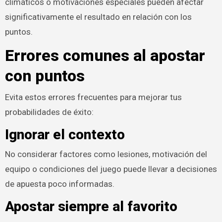
climáticos o motivaciones especiales pueden afectar
significativamente el resultado en relación con los
puntos.
Errores comunes al apostar
con puntos
Evita estos errores frecuentes para mejorar tus
probabilidades de éxito:
Ignorar el contexto
No considerar factores como lesiones, motivación del
equipo o condiciones del juego puede llevar a decisiones
de apuesta poco informadas.
Apostar siempre al favorito