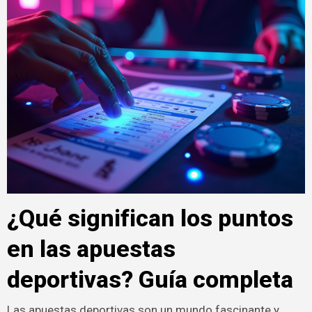
¿Qué significan los puntos
en las apuestas
deportivas? Guía completa
Las apuestas deportivas son un mundo fascinante y