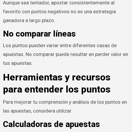
Aunque sea tentador, apostar consistentemente al
favorito con puntos negativos no es una estrategia
ganadora a largo plazo.
No comparar líneas
Los puntos pueden variar entre diferentes casas de
apuestas. No comparar puede resultar en perder valor en
tus apuestas.
Herramientas y recursos
para entender los puntos
Para mejorar tu comprensión y análisis de los puntos en
las apuestas, considera utilizar:
Calculadoras de apuestas