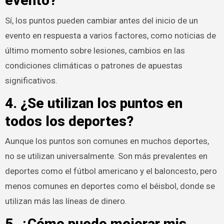
evento?
Sí, los puntos pueden cambiar antes del inicio de un
evento en respuesta a varios factores, como noticias de
último momento sobre lesiones, cambios en las
condiciones climáticas o patrones de apuestas
significativos.
4. ¿Se utilizan los puntos en
todos los deportes?
Aunque los puntos son comunes en muchos deportes,
no se utilizan universalmente. Son más prevalentes en
deportes como el fútbol americano y el baloncesto, pero
menos comunes en deportes como el béisbol, donde se
utilizan más las líneas de dinero.
5. ¿Cómo puedo mejorar mis