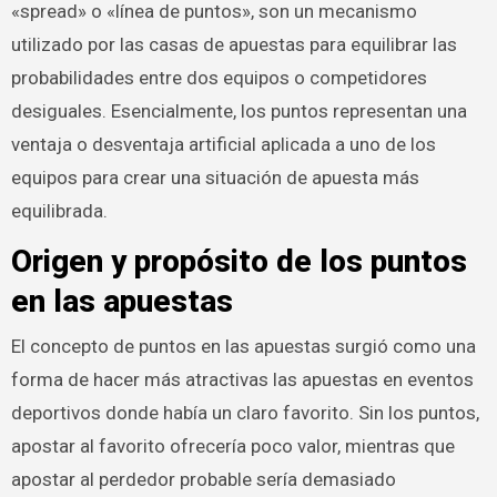
«spread» o «línea de puntos», son un mecanismo
utilizado por las casas de apuestas para equilibrar las
probabilidades entre dos equipos o competidores
desiguales. Esencialmente, los puntos representan una
ventaja o desventaja artificial aplicada a uno de los
equipos para crear una situación de apuesta más
equilibrada.
Origen y propósito de los puntos
en las apuestas
El concepto de puntos en las apuestas surgió como una
forma de hacer más atractivas las apuestas en eventos
deportivos donde había un claro favorito. Sin los puntos,
apostar al favorito ofrecería poco valor, mientras que
apostar al perdedor probable sería demasiado