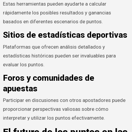
Estas herramientas pueden ayudarte a calcular
rápidamente los posibles resultados y ganancias
basados en diferentes escenarios de puntos.
Sitios de estadísticas deportivas
Plataformas que ofrecen análisis detallados y
estadísticas históricas pueden ser invaluables para
evaluar los puntos.
Foros y comunidades de
apuestas
Participar en discusiones con otros apostadores puede
proporcionar perspectivas valiosas sobre cómo
interpretar y utilizar los puntos efectivamente.