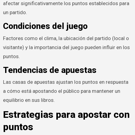
afectar significativamente los puntos establecidos para
un partido.
Condiciones del juego
Factores como el clima, la ubicación del partido (local o
visitante) y la importancia del juego pueden influir en los
puntos.
Tendencias de apuestas
Las casas de apuestas ajustan los puntos en respuesta
a cómo está apostando el público para mantener un
equilibrio en sus libros.
Estrategias para apostar con
puntos