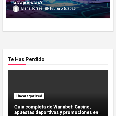
las apuestas?
Elena Torres
febrero 6, 2025
Te Has Perdido
Uncategorized
Guía completa de Wanabet: Casino,
apuestas deportivas y promociones en