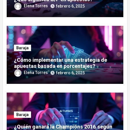
Elena Torres
febrero 6, 2025
Baraja
¿Cómo implementar una estrategia de
apuestas basada en porcentajes?
Elena Torres
febrero 6, 2025
Baraja
¿Quién ganará la Champions 2016 según