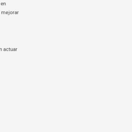
 en
a mejorar
en actuar