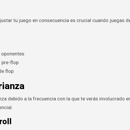
justar tu juego en consecuencia es crucial cuando juegas d
s oponentes
 pre-flop
de flop
rianza
za debido a la frecuencia con la que te verás involucrado e
ncial.
roll